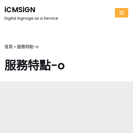
iCMSiGN
Skip
Digital Signage as a Service
to
content
首頁
»
服務特點-o
服務特點-o